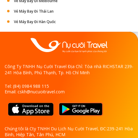
Vé Máy Bay Đi Melbourne
Vé Máy Bay Đi Thái Lan
Vé Máy Bay Đi Hàn Quốc
Công Ty TNHH Nụ Cười Travel
Địa Chỉ:
Tòa nhà RICHSTAR 239-
241 Hòa Bình, Phú Thạnh, Tp. Hồ Chí Minh
Tel: (84) 0984 988 115
Email: cskh@nucuoitravel.com
Chúng tôi là Cty TNHH Du Lịch Nụ Cười Travel, ĐC:239-241 Hòa
Bình, Hiệp Tân, Tân Phú, HCM