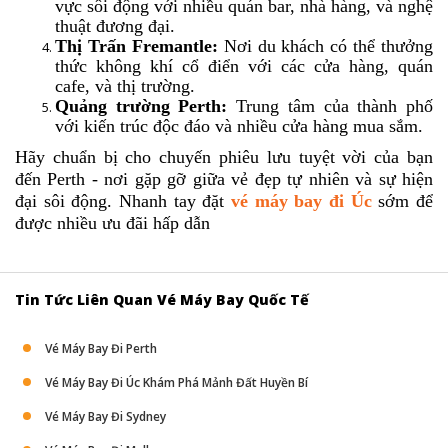
vực sôi động với nhiều quán bar, nhà hàng, và nghệ
thuật đương đại.
Thị Trấn Fremantle:
Nơi du khách có thể thưởng
thức không khí cổ điển với các cửa hàng, quán
cafe, và thị trường.
Quảng trường Perth:
Trung tâm của thành phố
với kiến trúc độc đáo và nhiều cửa hàng mua sắm.
Hãy chuẩn bị cho chuyến phiêu lưu tuyệt vời của bạn
đến Perth - nơi gặp gỡ giữa vẻ đẹp tự nhiên và sự hiện
đại sôi động. Nhanh tay đặt
vé máy bay đi Úc
sớm để
được nhiều ưu đãi hấp dẫn
Tin Tức Liên Quan
Vé Máy Bay Quốc Tế
Vé Máy Bay Đi Perth
Vé Máy Bay Đi Úc Khám Phá Mảnh Đất Huyền Bí
Vé Máy Bay Đi Sydney