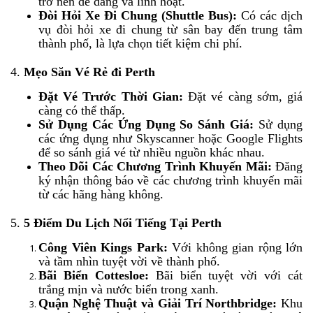
trở nên dễ dàng và linh hoạt.
Đòi Hỏi Xe Đi Chung (Shuttle Bus):
Có các dịch
vụ đòi hỏi xe đi chung từ sân bay đến trung tâm
thành phố, là lựa chọn tiết kiệm chi phí.
4.
Mẹo Săn Vé Rẻ đi Perth
Đặt Vé Trước Thời Gian:
Đặt vé càng sớm, giá
càng có thể thấp.
Sử Dụng Các Ứng Dụng So Sánh Giá:
Sử dụng
các ứng dụng như Skyscanner hoặc Google Flights
để so sánh giá vé từ nhiều nguồn khác nhau.
Theo Dõi Các Chương Trình Khuyến Mãi:
Đăng
ký nhận thông báo về các chương trình khuyến mãi
từ các hãng hàng không.
5.
5 Điểm Du Lịch Nổi Tiếng Tại Perth
Công Viên Kings Park:
Với không gian rộng lớn
và tầm nhìn tuyệt vời về thành phố.
Bãi Biển Cottesloe:
Bãi biển tuyệt vời với cát
trắng mịn và nước biển trong xanh.
Quận Nghệ Thuật và Giải Trí Northbridge:
Khu