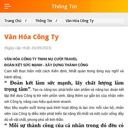
Thông Tin
Trang Chủ
Thông Tin
Văn Hóa Công Ty
Văn Hóa Công Ty
(Ngày cập nhật: 26/09/2023)
V
ĂN HÓA CÔNG TY TNHH NỤ CƯỜI TRAVEL
ĐOÀN KẾT SỨC MẠNH - XÂY DỰNG THÀNH CÔNG
Cam kết thực hiện một cách Kiên định, Nhất quán trong từng suy nghĩ và
hành động.
“ Đoàn kết làm sức mạnh, lấy chất lượng làm
trọng tâm”
, Tạo ra năng lực phát triển sản phẩm và năng lực đoàn kết
tập thể đưa Công ty trở nên phồn vinh, tăng thêm sự gắn bó của nhân viên
với Công ty, nâng cao hiệu quả kinh doanh.
Mục tiêu xuyên suốt trong quá trình hoạt động là tạo cho mỗi cán bộ, nhân
viên của Công ty điều kiện phát triển tài năng tốt nhất và một cuộc sống đầy
đủ về vật chất, phong phú về tinh thần.
“ Mỗi sự thành công của cá nhân trong đó đều có