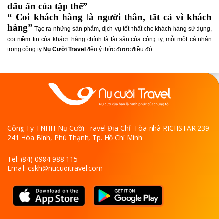
dấu ấn của tập thể”
“ Coi khách hàng là người thân, tất cả vì khách
hàng”
Tạo ra những sản phẩm, dịch vụ tốt nhất cho khách hàng sử dụng,
coi niềm tin của khách hàng chính là tài sản của công ty, mỗi một cá nhân
trong công ty
Nụ Cười Travel
đều ý thức được điều đó.
Công Ty TNHH Nụ Cười Travel
Địa Chỉ:
Tòa nhà RICHSTAR 239-
241 Hòa Bình, Phú Thạnh, Tp. Hồ Chí Minh
Tel: (84) 0984 988 115
Email: cskh@nucuoitravel.com