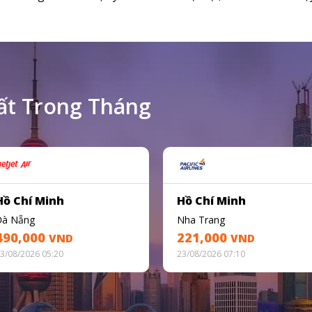
ất Trong Tháng
Hồ Chí Minh
Hồ Chí Minh
Đà Nẵng
Nha Trang
490,000
221,000
VND
VND
3/08/2026 05:20
23/08/2026 07:10