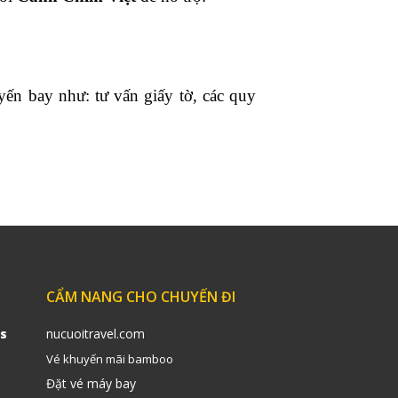
ến bay như: tư vấn giấy tờ, các quy
CẨM NANG CHO CHUYẾN ĐI
s
nucuoitravel.com
Vé khuyến mãi bamboo
Đặt vé máy bay