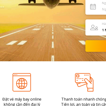
Ng
..
Hà
1
N
Đặt vé máy bay online
Thanh toán nhanh chón
không cần đến đại lý
Tiện lợi, an toàn và tin cậ