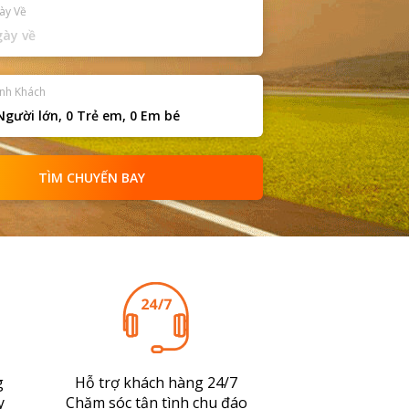
ày Về
nh Khách
gười lớn,
0
Trẻ em,
0
Em bé
g
Hỗ trợ khách hàng 24/7
y
Chăm sóc tận tình chu đáo