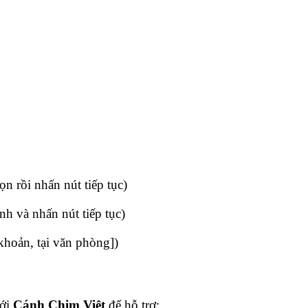
 rồi nhấn nút tiếp tục)
h và nhấn nút tiếp tục)
khoản, tại văn phòng])
với
Cánh Chim Việt
để hỗ trợ: