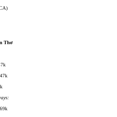
VCA)
ần Thơ
47k
647k
7k
ways:
369k