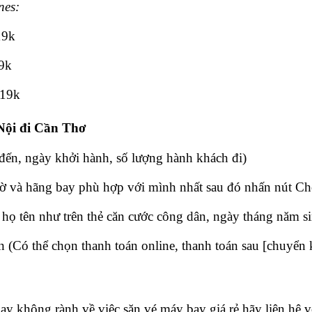
nes:
19k
59k
619k
Nội đi Cần Thơ
đến, ngày khởi hành, số lượng hành khách đi)
và hãng bay phù hợp với mình nhất sau đó nhấn nút Chọn
ọ tên như trên thẻ căn cước công dân, ngày tháng năm sin
 (Có thể chọn thanh toán online, thanh toán sau [chuyển 
ay không rành về việc săn vé máy bay giá rẻ hãy liên hệ 