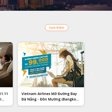
Xem thêm
Vietnam Airlines hân hạnh triển
ietjet
khai mức giá vé ưu đãi đặc biệt cho
đãi
vé
hành khách trên đường bay Đà
 tất cả
Nẵng - Đôn Mường (Bangkok), với
ốc tế.
giá chỉ từ 140 USD (tương đương
hám phá
3.199.000 VND, đã bao gồm thuế
n nhất!
và phí). Hãy cùng tìm hiểu chi tiết
về chương trình:
1.11
Vietnam Airlines Mở Đường Bay
I
Đà Nẵng - Đôn Mường (Bangkok)
Chỉ với 140 USD;