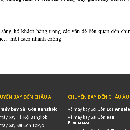
 sàng hỗ khách hàng trong các vấn đề liên quan đến chuy
line… một cách nhanh chóng.
UYẾN BAY ĐẾN CHÂU Á
CHUYẾN BAY ĐẾN CHÂU ÂU
 máy bay Sài Gòn Bangkok
Vé máy bay Sài Gòn
Los Angele
 máy bay Hà Nội Bangkok
Vé máy bay Sài Gòn
San
Francisco
máy bay Sài Gòn Tokyo