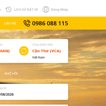
A
LỊCH SỬ ĐẶT VÉ
Đăng Nhập
0986 088 115
Liên Hệ
Đi
Chọn Điểm Đến
Việt Nam
KHỨ HỒI
ày Đi