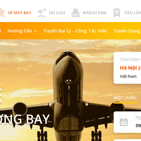
VÉ MÁY BAY
DU LICH
KHÁCH SẠN
TÀU LỬ
i
Hướng Dẫn
Tuyển Đại Lý - Cộng Tác Viên
Tuyển Dụng
Chọn Điểm 
Việt Nam
Ẻ
MỘT CHIỀU
ỜNG BAY
Ng